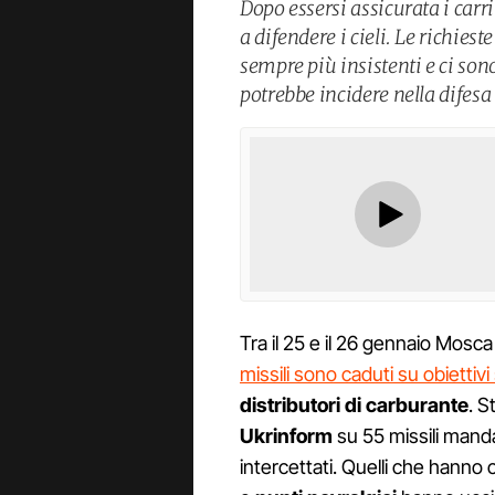
Dopo essersi assicurata i car
a difendere i cieli. Le richies
sempre più insistenti e ci son
potrebbe incidere nella difesa 
Tra il 25 e il 26 gennaio Mosca
missili sono caduti su obiettivi 
distributori di carburante
. S
Ukrinform
su 55 missili manda
intercettati. Quelli che hanno c