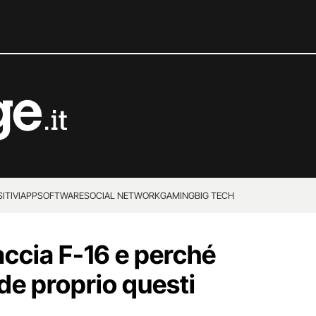
ITIVI
APP
SOFTWARE
SOCIAL NETWORK
GAMING
BIG TECH
accia F-16 e perché
de proprio questi