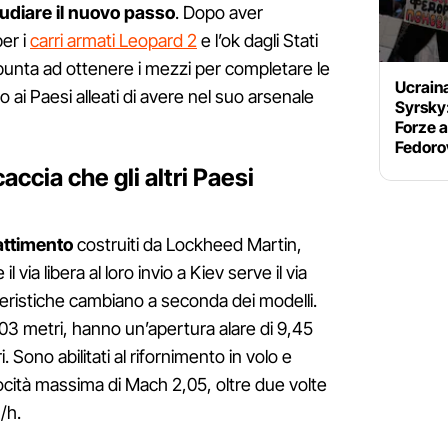
udiare il nuovo passo
. Dopo aver
per i
carri armati Leopard 2
e l’ok dagli Stati
 punta ad ottenere i mezzi per completare le
Ucrain
to ai Paesi alleati di avere nel suo arsenale
Syrsky
Forze a
Fedoro
caccia che gli altri Paesi
attimento
costruiti da Lockheed Martin,
 via libera al loro invio a Kiev serve il via
teristiche cambiano a seconda dei modelli.
,03 metri, hanno un’apertura alare di 9,45
. Sono abilitati al rifornimento in volo e
cità massima di Mach 2,05, oltre due volte
/h.