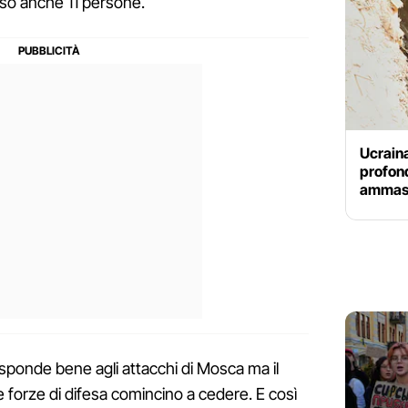
so anche 11 persone.
Ucraina
profond
ammassa
risponde bene agli attacchi di Mosca ma il
e forze di difesa comincino a cedere. E così