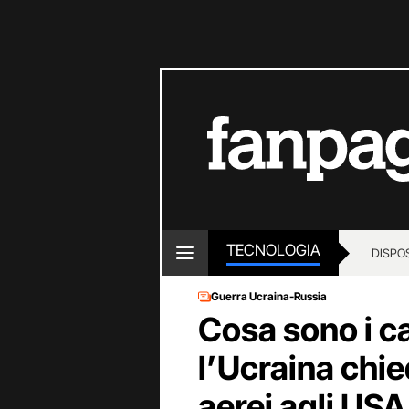
TECNOLOGIA
DISPOS
Guerra Ucraina-Russia
Cosa sono i c
l’Ucraina chie
aerei agli USA