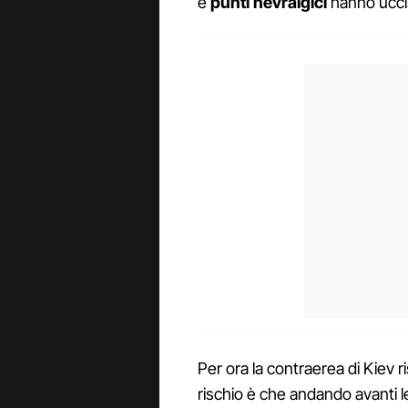
e
punti nevralgici
hanno ucci
Per ora la contraerea di Kiev 
rischio è che andando avanti l