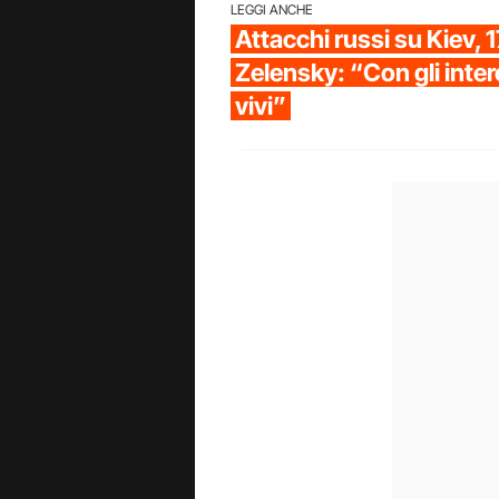
LEGGI ANCHE
Attacchi russi su Kiev, 17
Zelensky: “Con gli inter
vivi”