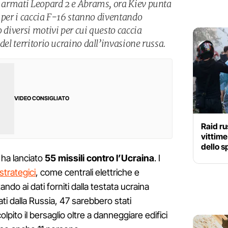
ri armati Leopard 2 e Abrams, ora Kiev punta
te per i caccia F-16 stanno diventando
o diversi motivi per cui questo caccia
del territorio ucraino dall’invasione russa.
VIDEO CONSIGLIATO
Raid ru
vittime
dello s
 ha lanciato
55 missili contro l’Ucraina
. I
strategici
, come centrali elettriche e
tando ai dati forniti dalla testata ucraina
ti dalla Russia, 47 sarebbero stati
olpito il bersaglio oltre a danneggiare edifici