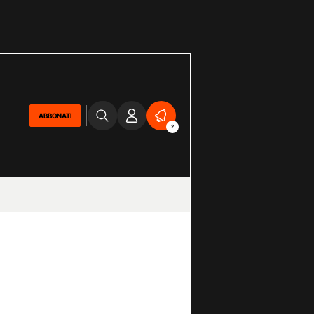
ABBONATI
2