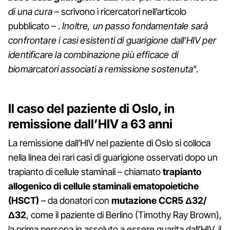
di una cura
– scrivono i ricercatori nell’articolo
pubblicato – .
Inoltre, un passo fondamentale sarà
confrontare i casi esistenti di guarigione dall’HIV per
identificare la combinazione più efficace di
biomarcatori associati a remissione sostenuta
”.
Il caso del paziente di Oslo, in
remissione dall’HIV a 63 anni
La remissione dall’HIV nel paziente di Oslo si colloca
nella linea dei rari casi di guarigione osservati dopo un
trapianto di cellule staminali – chiamato
trapianto
allogenico di cellule staminali ematopoietiche
(HSCT)
– da donatori con
mutazione CCR5 Δ32/
Δ32
, come il paziente di Berlino (Timothy Ray Brown),
la prima persona in assoluto a essere guarita dall’HIV, il