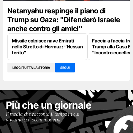
Netanyahu respinge il piano di
Trump su Gaza: "Difenderò Israele
anche contro gli amici"
Missile colpisce nave Emirati
Faccia a faccia tr
nello Stretto di Hormuz: “Nessun
Trump alla Casa Bi
ferito"
"Incontro eccellent
LEGGI TUTTA LA STORIA
SEGUI
Più che un giornale
Il media che racconta il tempo in cui
viviamo con occhi moderni