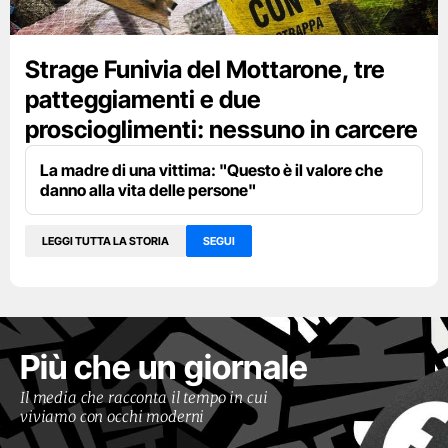
Strage Funivia del Mottarone, tre
patteggiamenti e due
proscioglimenti: nessuno in carcere
La madre di una vittima: "Questo è il valore che
danno alla vita delle persone"
LEGGI TUTTA LA STORIA
SEGUI
Più che un giornale
Il media che racconta il tempo in cui
viviamo con occhi moderni