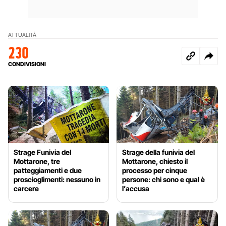
ATTUALITÀ
230
CONDIVISIONI
Strage Funivia del
Strage della funivia del
Mottarone, tre
Mottarone, chiesto il
patteggiamenti e due
processo per cinque
proscioglimenti: nessuno in
persone: chi sono e qual è
carcere
l’accusa