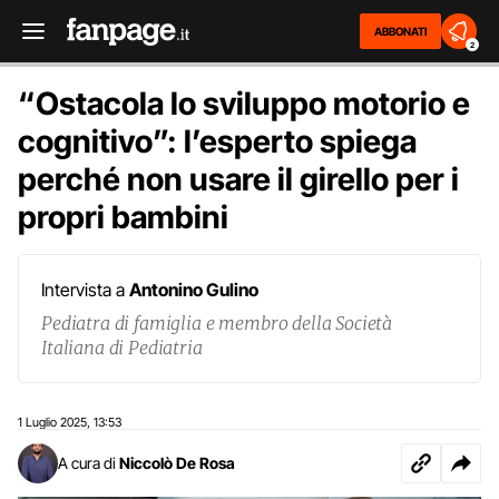
ABBONATI
2
“Ostacola lo sviluppo motorio e
cognitivo”: l’esperto spiega
perché non usare il girello per i
propri bambini
Intervista a
Antonino Gulino
Pediatra di famiglia e membro della Società
Italiana di Pediatria
1 Luglio 2025
13:53
,
A cura di
Niccolò De Rosa