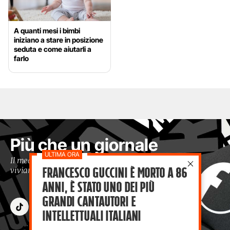
A quanti mesi i bimbi
iniziano a stare in posizione
seduta e come aiutarli a
farlo
Più che un giornale
Il media che racconta il tempo in cui
Francesco Guccini è morto a 86
viviamo con occhi moderni
anni, è stato uno dei più
grandi cantautori e
intellettuali italiani