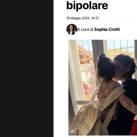
bipolare
19 Maggio 2025
14:57
,
A cura di
Sophia Crotti