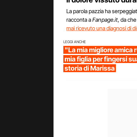
La parola pazzia ha serpeggiato
racconta a
Fanpage.it
, da ch
mai ricevuto una diagnosi di di
LEGGI ANCHE
"La mia migliore amica r
mia figlia per fingersi s
storia di Marissa