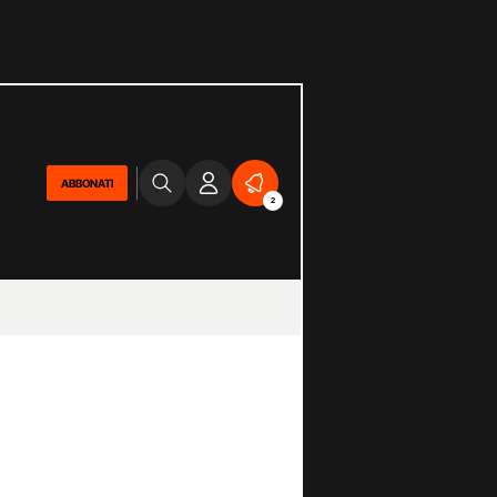
ABBONATI
2