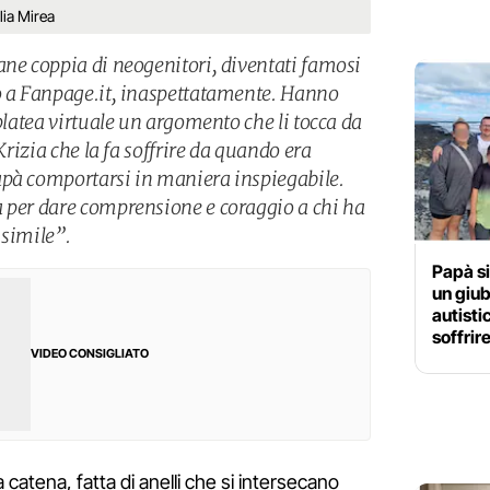
glia Mirea
ane coppia di neogenitori, diventati famosi
o a Fanpage.it, inaspettatamente. Hanno
 platea virtuale un argomento che li tocca da
 Krizia che la fa soffrire da quando era
apà comportarsi in maniera inspiegabile.
 per dare comprensione e coraggio a chi ha
 simile”.
Papà si
un giub
autisti
soffrir
VIDEO CONSIGLIATO
atena, fatta di anelli che si intersecano