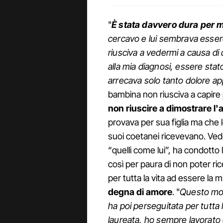
"
È stata davvero dura per me
cercavo e lui sembrava essere
riusciva a vedermi a causa di
alla mia diagnosi, essere stat
arrecava solo tanto dolore 
bambina non riusciva a capire
non riuscire
a dimostrare
l'
provava per sua figlia ma che
suoi coetanei ricevevano. Ved
“quelli come lui”, ha condotto
così per paura di non poter r
per tutta la vita ad essere la 
degna di amore
. "
Questo modo
ha poi perseguitata per tutta l
laureata, ho sempre lavorato e