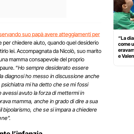
servando suo papà avere atteggiamenti per
“La dia
re per chiedere aiuto, quando quel desiderio
come u
eravamo
entirlo lei. Accompagnata da Nicolò, suo marito
e Valen
 è una mamma consapevole del proprio
 paure. “
Ho sempre desiderato essere
la diagnosi ho messo in discussione anche
 psichiatra mi ha detto che se mi fossi
avessi avuto la forza di mettermi in
 brava mamma, anche in grado di dire a sua
 il bipolarismo, che se si impara a chiedere
ene”.
nte l’infanzia