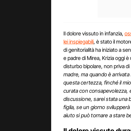
Il dolore vissuto in infanzia,
os
lei inspiegabili
, è stato il moto
di genitorialità ha iniziato a s
e padre di Mirea, Krizia oggi
disturbo bipolare, non priva di
madre, ma quando è arrivata 
questa certezza, finché il mio
curata con consapevolezza, e 
discussione, sarei stata una
figlia, se un giorno svilupperà
aiuto si può tornare a stare b
Il dolore vissuto dura