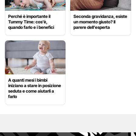
Perché è importante il
Seconda gravidanza, esiste
Tummy Time: cos’è,
un momento giusto? Il
quando farlo e i benefici
parere dell’esperta
A quanti mesi i bimbi
iniziano a stare in posizione
seduta e come aiutarli a
farlo