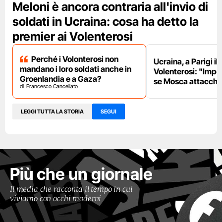
Meloni è ancora contraria all'invio di
soldati in Ucraina: cosa ha detto la
premier ai Volenterosi
Perché i Volonterosi non
Ucraina, a Parigi il
mandano i loro soldati anche in
Volenterosi: "Impe
Groenlandia e a Gaza?
se Mosca attacche
Francesco Cancellato
LEGGI TUTTA LA STORIA
SEGUI
Più che un giornale
Il media che racconta il tempo in cui
viviamo con occhi moderni