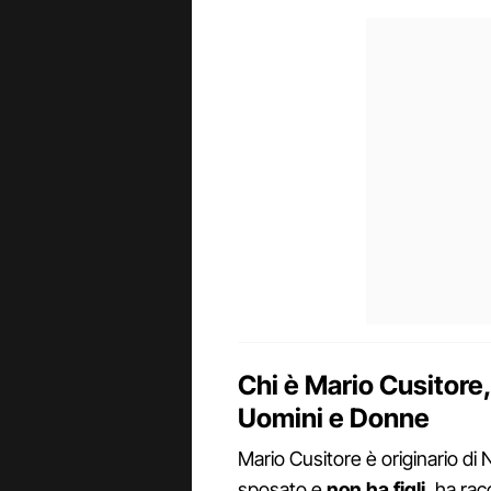
Chi è Mario Cusitore,
Uomini e Donne
Mario Cusitore è originario di
sposato e
non ha figli
, ha rac