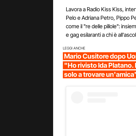
Lavora a Radio Kiss Kiss, int
Pelo e Adriana Petro, Pippo Pe
come il "re delle pillole": insi
e gag esilaranti a chi è all'ascol
LEGGI ANCHE
Mario Cusitore dopo Uo
"Ho rivisto Ida Platano.
solo a trovare un'amica