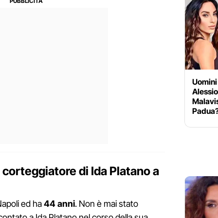
Uomini
Alessio
Malavis
Padua? 
 corteggiatore di Ida Platano a
 Napoli ed ha
44 anni
. Non è mai stato
contato a Ida Platano nel corso della sua