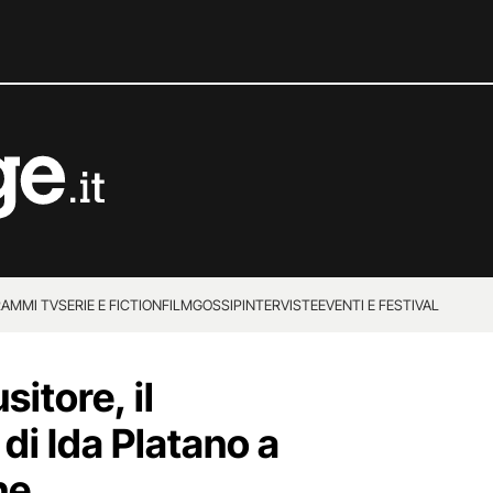
AMMI TV
SERIE E FICTION
FILM
GOSSIP
INTERVISTE
EVENTI E FESTIVAL
sitore, il
di Ida Platano a
ne