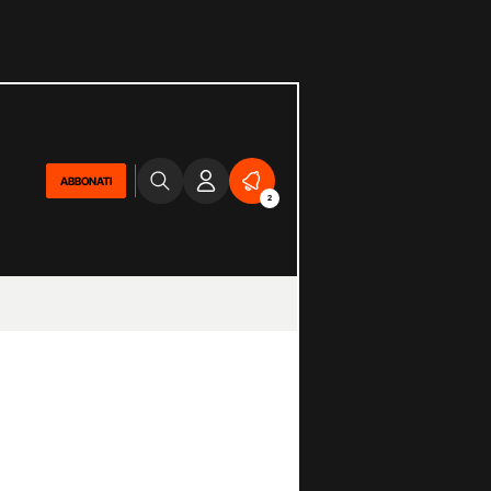
ABBONATI
2