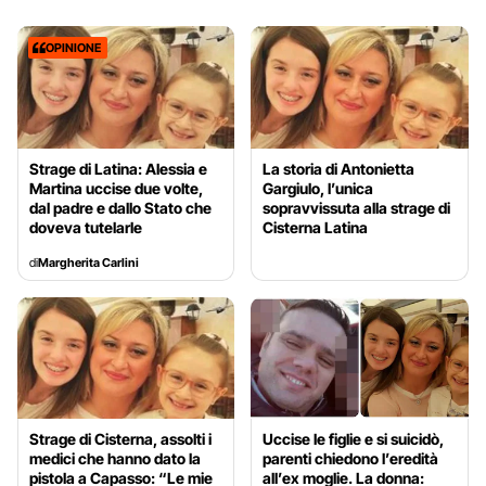
OPINIONE
Strage di Latina: Alessia e
La storia di Antonietta
Martina uccise due volte,
Gargiulo, l’unica
dal padre e dallo Stato che
sopravvissuta alla strage di
doveva tutelarle
Cisterna Latina
di
Margherita Carlini
Strage di Cisterna, assolti i
Uccise le figlie e si suicidò,
medici che hanno dato la
parenti chiedono l’eredità
pistola a Capasso: “Le mie
all’ex moglie. La donna: