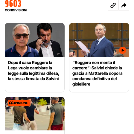
9603
CONDIVISIONI
Dopo il caso Roggero la
“Roggero non merita il
Lega vuole cambiare la
carcere”: Salvini chiede la
legge sulla legittima difesa,
grazia a Mattarella dopo la
la stessa firmata da Salvini
condanna definitiva del
gioielliere
OPINIONE