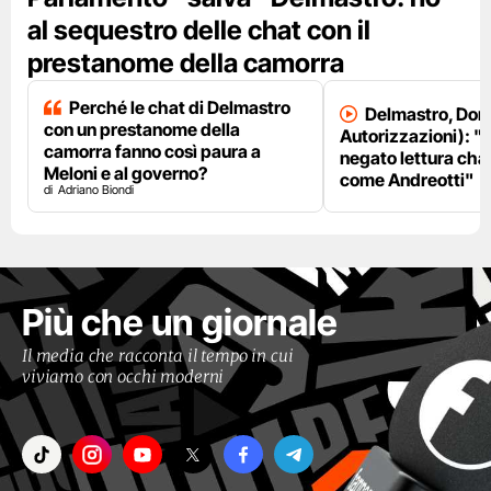
al sequestro delle chat con il
prestanome della camorra
Perché le chat di Delmastro
Delmastro, Dori
con un prestanome della
Autorizzazioni): "
camorra fanno così paura a
negato lettura chat
Meloni e al governo?
come Andreotti"
Adriano Biondi
Più che un giornale
Il media che racconta il tempo in cui
viviamo con occhi moderni