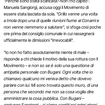
"Perché sono stata scaricata? Non l'ho capito".
Manuela Sangiorgi, accusa oggi il Movimento di
essere stata lasciata da sola.
"Grillo venne una volta
a Imola dopo una di quelle riunioni fiume al Conami e
non venne nemmeno a salutare"
, si sfoga così poche
ore prima del consiglio comunale in cui rassegnerà
ufficialmente le dimissioni "irrevocabili".
"Io non ho fatto assolutamente niente di male –
risponde a chi chiede il motivo della sua rottura con Il
Movimento –
e non so se è solo una questione di
antipatia personale con Bugani. Ogni volta che io
chiamavo qualcuno mi veniva detto che dovevo
parlare con lui. Mi sono trovata questo muro, di una
persona che secondo me non sa cosa voglia dire
amministrare la cosa pubblica. Con Bugani
–
aggiunge Sangiorgi –
ci siamo sentiti nei primi giorni