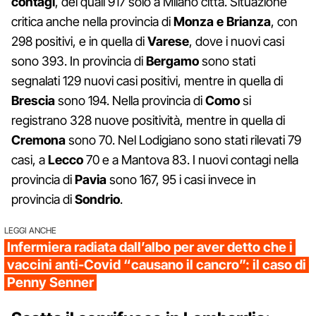
contagi
, dei quali 917 solo a Milano città. Situazione
critica anche nella provincia di
Monza
e Brianza
, con
298 positivi, e in quella di
Varese
, dove i nuovi casi
sono 393. In provincia di
Bergamo
sono stati
segnalati 129 nuovi casi positivi, mentre in quella di
Brescia
sono 194. Nella provincia di
Como
si
registrano 328 nuove positività, mentre in quella di
Cremona
sono 70. Nel Lodigiano sono stati rilevati 79
casi, a
Lecco
70 e a Mantova 83. I nuovi contagi nella
provincia di
Pavia
sono 167, 95 i casi invece in
provincia di
Sondrio
.
LEGGI ANCHE
Infermiera radiata dall’albo per aver detto che i
vaccini anti-Covid “causano il cancro”: il caso di
Penny Senner