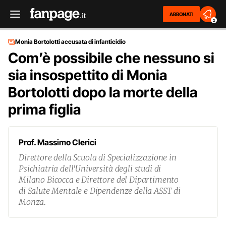
ABBONATI
2
Monia Bortolotti accusata di infanticidio
Com’è possibile che nessuno si
sia insospettito di Monia
Bortolotti dopo la morte della
prima figlia
Prof. Massimo Clerici
Direttore della Scuola di Specializzazione in
Psichiatria dell'Università degli studi di
Milano Bicocca e Direttore del Dipartimento
di Salute Mentale e Dipendenze della ASST di
Monza.