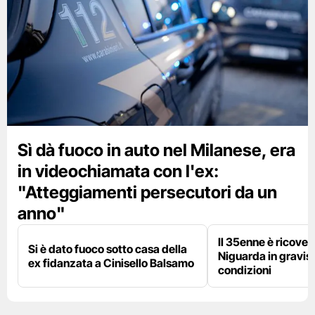
Sì dà fuoco in auto nel Milanese, era
in videochiamata con l'ex:
"Atteggiamenti persecutori da un
anno"
Il 35enne è ricover
Si è dato fuoco sotto casa della
Niguarda in gravis
ex fidanzata a Cinisello Balsamo
condizioni