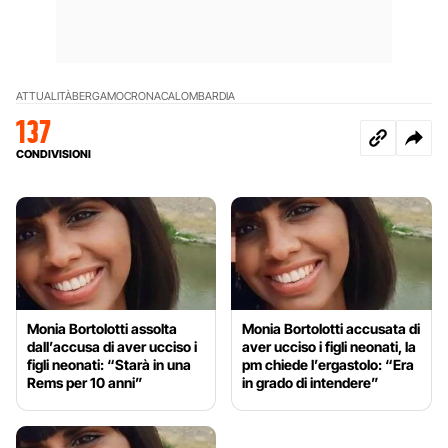
ATTUALITÀ
BERGAMO
CRONACA
LOMBARDIA
137
CONDIVISIONI
Monia Bortolotti assolta
Monia Bortolotti accusata di
dall’accusa di aver ucciso i
aver ucciso i figli neonati, la
figli neonati: “Starà in una
pm chiede l’ergastolo: “Era
Rems per 10 anni”
in grado di intendere”