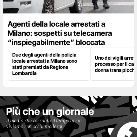
Agenti della locale arrestati a
Milano: sospetti su telecamera
“inspiegabilmente” bloccata
Due degli agenti della polizia
Uno dei vigili arres
locale arrestati a Milano sono
processo per il cas
stati premiati da Regione
donna trans picchi
Lombardia
Più che un giornale
Il media che racconta il tempo in cui
viviamo con occhi moderni