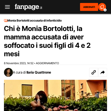
ABBONATI
2
Monia Bortolotti accusata di infanticidio
Chi è Monia Bortolotti, la
mamma accusata di aver
soffocato i suoi figli di 4 e 2
mesi
8 Novembre 2023
14:52
AGGIORNAMENTO
,
•
A cura di
Ilaria Quattrone