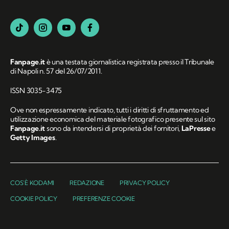
Fanpage.it
è una testata giornalistica registrata presso il Tribunale
di Napoli n. 57 del 26/07/2011.
ISSN 3035-3475
Ove non espressamente indicato, tutti i diritti di sfruttamento ed
utilizzazione economica del materiale fotografico presente sul sito
Fanpage.it
sono da intendersi di proprietà dei fornitori,
LaPresse
e
Getty Images
.
COS'È KODAMI
REDAZIONE
PRIVACY POLICY
COOKIE POLICY
PREFERENZE COOKIE