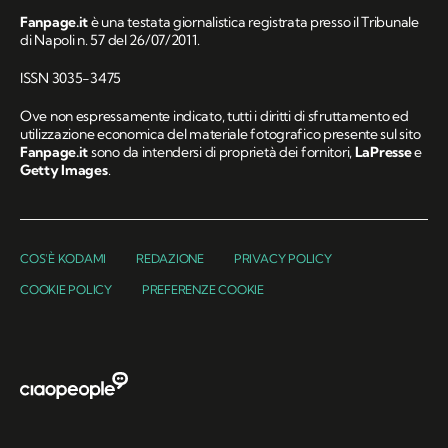
Fanpage.it
è una testata giornalistica registrata presso il Tribunale
di Napoli n. 57 del 26/07/2011.
ISSN 3035-3475
Ove non espressamente indicato, tutti i diritti di sfruttamento ed
utilizzazione economica del materiale fotografico presente sul sito
Fanpage.it
sono da intendersi di proprietà dei fornitori,
LaPresse
e
Getty Images
.
COS'È KODAMI
REDAZIONE
PRIVACY POLICY
COOKIE POLICY
PREFERENZE COOKIE