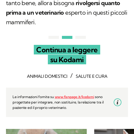
tanto bene, allora bisogna
rivolgersi quanto
prima a un veterinario
esperto in questi piccoli
mammiferi.
Continua a leggere
su Kodami
/
ANIMALI DOMESTICI
SALUTE E CURA
Le informazioni fornite su
www.fanpage.it/kodami
sono
progettate per integrare, non sostituire, la relazione tra il
paziente ed il proprio veterinario.