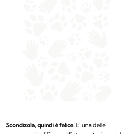
Scondizola, quindi è felice.
E' una delle