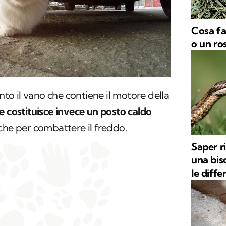
Cosa fa
o un ro
nto il vano che contiene il motore della
e costituisce invece un posto caldo
nche per combattere il freddo.
Saper r
una bis
le diffe