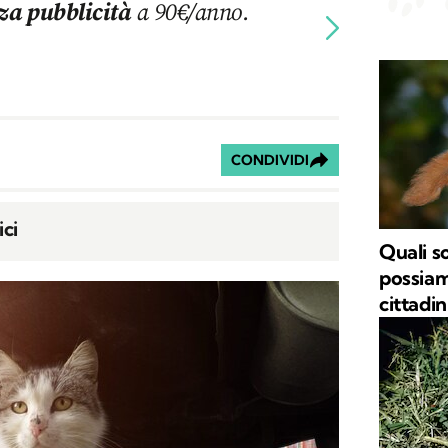
za pubblicità
a 90€/anno.
CONDIVIDI
ci
Quali s
possiam
cittadin