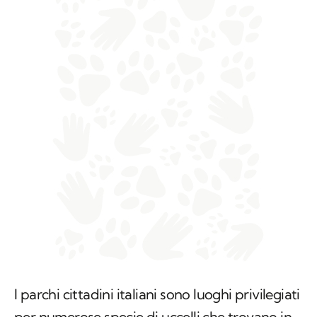
I parchi cittadini italiani sono luoghi privilegiati
per numerose specie di uccelli,che trovano in