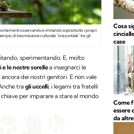
Cosa si
ortamenti osservando e imitando soprattutto i propri
cinciall
esempio di trasmissione culturale "orizzontale" tra gli
case
itando, sperimentando. E, molto
li e le nostre sorelle
a insegnarci le
a ancora dei nostri genitori. E non vale
 Anche tra
gli uccelli
, i legami tra fratelli
a chiave per imparare a stare al mondo
Come fa
essere 
da altre