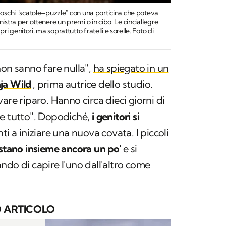
 boschi "scatole–puzzle" con una porticina che poteva
nistra per ottenere un premi o in cibo. Le cinciallegre
 genitori, ma soprattutto fratelli e sorelle. Foto di
non sanno fare nulla",
ha spiegato in un
ja Wild
, prima autrice dello studio.
are riparo. Hanno circa dieci giorni di
e tutto". Dopodiché,
i genitori si
nti a iniziare una nuova covata. I piccoli
stano insieme ancora un po'
e si
ndo di capire l'uno dall'altro come
 ARTICOLO