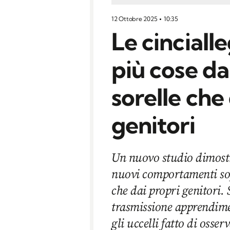
12 Ottobre 2025
10:35
Le cinciall
più cose dai
sorelle che
genitori
Un nuovo studio dimostr
nuovi comportamenti sopra
che dai propri genitori. 
trasmissione apprendime
gli uccelli fatto di osse