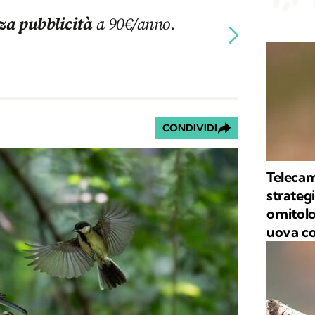
za pubblicità
a 90€/anno.
CONDIVIDI
Telecam
strategi
ornitol
uova co