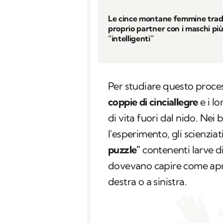
Le cince montane femmine tradi
proprio partner con i maschi pi
“intelligenti”
Per studiare questo proces
coppie di cinciallegre
e i l
di vita fuori dal nido. Nei
l'esperimento, gli scienziat
puzzle"
contenenti larve di i
dovevano capire come ap
destra o a sinistra.