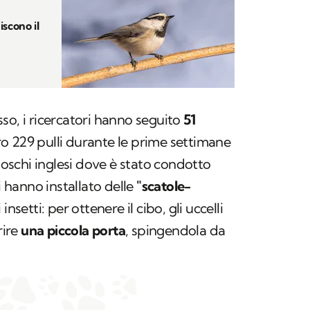
scono il
ù
so, i ricercatori hanno seguito
51
oro 229 pulli durante le prime settimane
 boschi inglesi dove è stato condotto
i hanno installato delle
"scatole-
nsetti: per ottenere il cibo, gli uccelli
rire
una piccola porta
, spingendola da