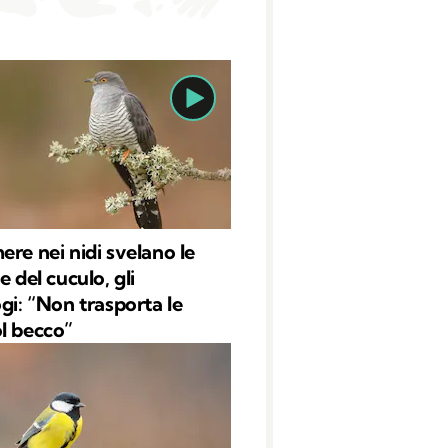
ere nei nidi svelano le
e del cuculo, gli
ogi: “Non trasporta le
l becco”