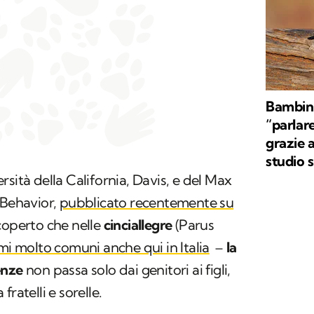
Bambini
“parlar
grazie a
studio 
sità della California, Davis, e del
Max
 Behavio
r,
pubblicato recentemente su
scoperto che nelle
cinciallegre
(
Parus
rmi molto comuni anche qui in Italia
–
la
enze
non passa solo dai genitori ai figli,
ratelli e sorelle.