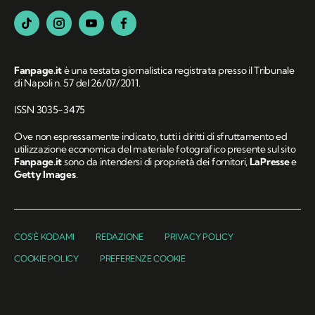
Fanpage.it
è una testata giornalistica registrata presso il Tribunale
di Napoli n. 57 del 26/07/2011.
ISSN 3035-3475
Ove non espressamente indicato, tutti i diritti di sfruttamento ed
utilizzazione economica del materiale fotografico presente sul sito
Fanpage.it
sono da intendersi di proprietà dei fornitori,
LaPresse
e
Getty Images
.
COS'È KODAMI
REDAZIONE
PRIVACY POLICY
COOKIE POLICY
PREFERENZE COOKIE