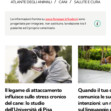
/
/
ATLANTE DEGLI ANIMALI
CANI
SALUTE E CURA
Le informazioni fornite su
www.fanpage.it/kodami
sono
progettate per integrare, non sostituire, la relazione tra il
paziente ed il proprio veterinario.
Il legame di attaccamento
Quando il tuo 
influisce sullo stress cronico
comunica le su
del cane: lo studio
intenzioni: un
dell’Università di Pisa
sul linguaggio 