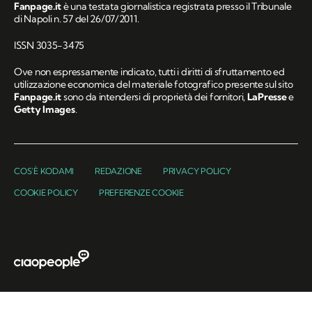
Fanpage.it
è una testata giornalistica registrata presso il Tribunale
di Napoli n. 57 del 26/07/2011.
ISSN 3035-3475
Ove non espressamente indicato, tutti i diritti di sfruttamento ed
utilizzazione economica del materiale fotografico presente sul sito
Fanpage.it
sono da intendersi di proprietà dei fornitori,
LaPresse
e
Getty Images
.
COS'È KODAMI
REDAZIONE
PRIVACY POLICY
COOKIE POLICY
PREFERENZE COOKIE