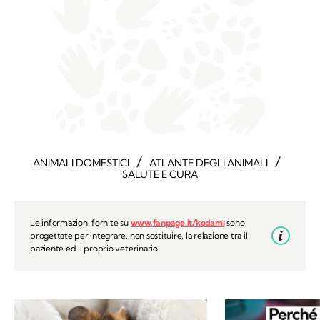
/
/
ANIMALI DOMESTICI
ATLANTE DEGLI ANIMALI
SALUTE E CURA
Le informazioni fornite su
www.fanpage.it/kodami
sono
progettate per integrare, non sostituire, la relazione tra il
paziente ed il proprio veterinario.