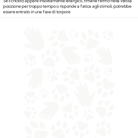
Se il criceto appare insolitamente letargico, rimane fermo nella stessa
posizione per troppo tempo o risponde a fatica agli stimoli, potrebbe
essere entrato in una fase di torpore