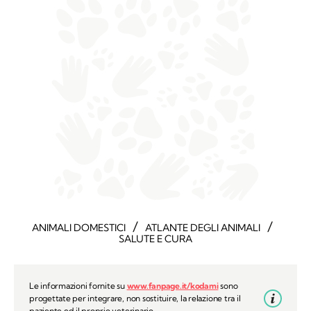
/
/
ANIMALI DOMESTICI
ATLANTE DEGLI ANIMALI
SALUTE E CURA
Le informazioni fornite su
www.fanpage.it/kodami
sono
progettate per integrare, non sostituire, la relazione tra il
paziente ed il proprio veterinario.