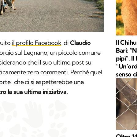
Il Chih
guito
il profilo Facebook
di
Claudio
Bari: “
iorgio sul Legnano, un piccolo comune
pipì”. I
siderando che il suo ultimo post su
“Un’ord
aticamente zero commenti. Perché quel
senso c
orte" che ci si aspetterebbe una
ro la sua ultima iniziativa
.
Oltre 14