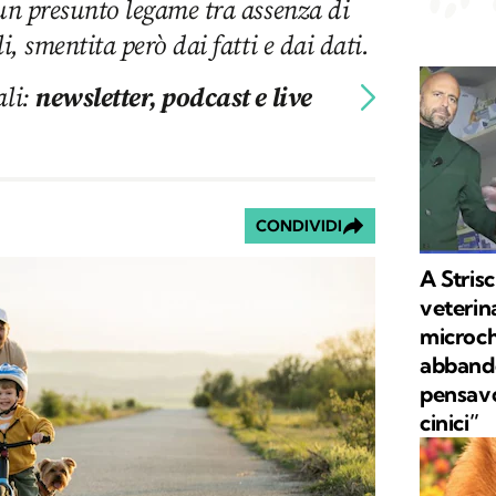
 un presunto legame tra assenza di
i, smentita però dai fatti e dai dati.
ali:
newsletter, podcast e live
CONDIVIDI
A Strisc
veterina
microch
abbando
pensavo
cinici”