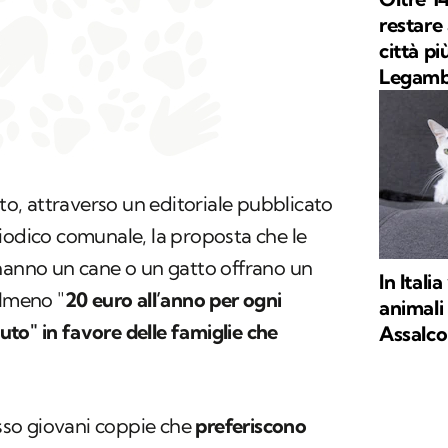
restare 
città pi
Legamb
ato, attraverso un editoriale pubblicato
iodico comunale, la proposta che le
 hanno un cane o un gatto offrano un
In Itali
almeno "
20 euro all’anno per ogni
animali 
to" in favore delle famiglie che
Assalc
so giovani coppie che
preferiscono