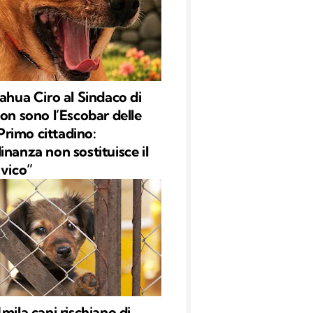
uahua Ciro al Sindaco di
Non sono l’Escobar delle
l Primo cittadino:
inanza non sostituisce il
ivico”
mila cani rischiano di