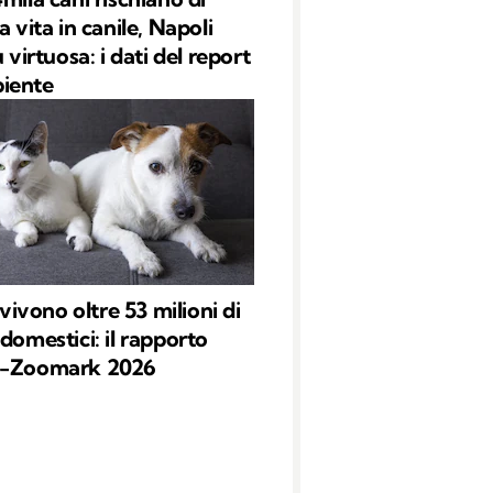
a vita in canile, Napoli
ù virtuosa: i dati del report
iente
a vivono oltre 53 milioni di
domestici: il rapporto
o-Zoomark 2026