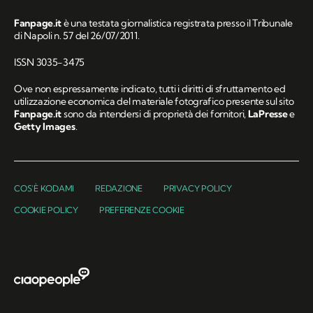
Fanpage.it
è una testata giornalistica registrata presso il Tribunale
di Napoli n. 57 del 26/07/2011.
ISSN 3035-3475
Ove non espressamente indicato, tutti i diritti di sfruttamento ed
utilizzazione economica del materiale fotografico presente sul sito
Fanpage.it
sono da intendersi di proprietà dei fornitori,
LaPresse
e
Getty Images
.
COS'È KODAMI
REDAZIONE
PRIVACY POLICY
COOKIE POLICY
PREFERENZE COOKIE