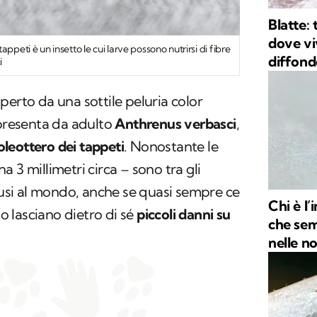
Blatte: 
dove vi
appeti è un insetto le cui larve possono nutrirsi di fibre
diffon
i
perto da una sottile peluria color
 presenta da adulto
Anthrenus verbasci
,
oleottero dei tappeti
. Nonostante le
 3 millimetri circa – sono tra gli
ffusi al mondo, anche se quasi sempre ce
Chi è l’
 lasciano dietro di sé
piccoli danni su
che sem
nelle n