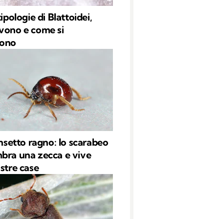
tipologie di Blattoidei,
vono e come si
dono
insetto ragno: lo scarabeo
bra una zecca e vive
ostre case