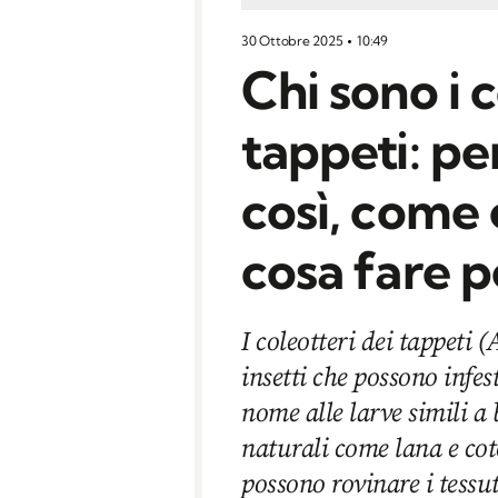
30 Ottobre 2025
10:49
Chi sono i c
tappeti: pe
così, come 
cosa fare p
I coleotteri dei tappeti 
insetti che possono infes
nome alle larve simili a 
naturali come lana e c
possono rovinare i tessu