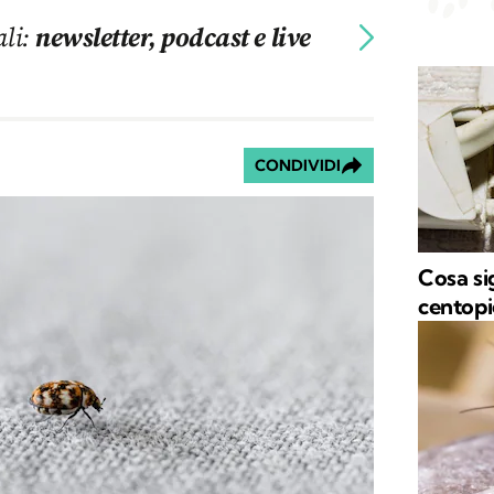
ali:
newsletter, podcast e live
CONDIVIDI
Cosa si
centopi