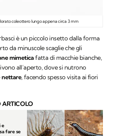
olorato coleottero lungo appena circa 3 mm
rbasci
è un piccolo insetto dalla forma
rto da minuscole scaglie che gli
one mimetica
fatta di macchie bianche,
vivono all’aperto, dove si nutrono
e nettare
, facendo spesso visita ai fiori
 ARTICOLO
 e
sa fare se