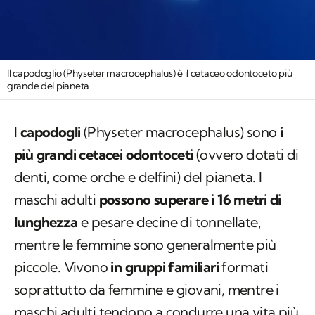
Il capodoglio (
Physeter macrocephalus
) è il cetaceo odontoceto più
grande del pianeta
I
capodogli
(
Physeter macrocephalus
) sono
i
più grandi cetacei odontoceti
(ovvero dotati di
denti, come orche e delfini) del pianeta. I
maschi adulti
possono superare i 16 metri di
lunghezza
e pesare decine di tonnellate,
mentre le femmine sono generalmente più
piccole. Vivono
in gruppi familiari
formati
soprattutto da femmine e giovani, mentre i
maschi adulti tendono a condurre una vita più