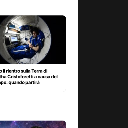
 il rientro sulla Terra di
a Cristoforetti a causa del
po: quando partirà