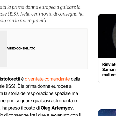
tata la prima donna europea a guidare la
ale (ISS). Nella cerimonia di consegna ha
solo con la microgravità.
VIDEO CONSIGLIATO
Rinviato
Samanth
maltem
stoforetti
è
diventata comandante
della
le (ISS). È la prima donna europea a
ta la storia dell’esplorazione spaziale ma
 che può sognare qualsiasi astronauta in
 ha preso il posto di
Oleg Artemyev
,
o di consegne fra i due è avvenuto con il