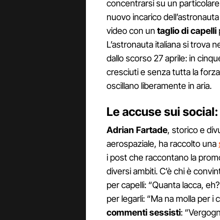
concentrarsi su un particolar
nuovo incarico dell’astronauta i
video con un
taglio di capelli
L’astronauta italiana si trova 
dallo scorso 27 aprile: in cinq
cresciuti e senza tutta la forz
oscillano liberamente in aria.
Le accuse sui social
Adrian Fartade
, storico e di
aerospaziale, ha raccolto una
i post che raccontano la promoz
diversi ambiti. C’è chi è convi
per capelli: “Quanta lacca, eh?
per legarli: “Ma na molla per i
commenti sessisti
: “Vergogn