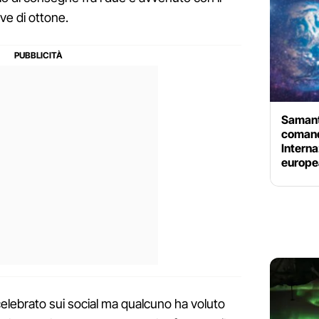
ve di ottone.
Samant
comand
Intern
europe
 celebrato sui social ma qualcuno ha voluto