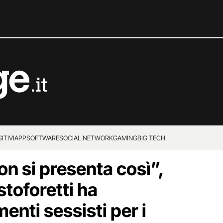
ITIVI
APP
SOFTWARE
SOCIAL NETWORK
GAMING
BIG TECH
n si presenta così”,
toforetti ha
nti sessisti per i