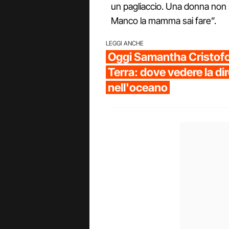
un pagliaccio. Una donna non s
Manco la mamma sai fare”.
LEGGI ANCHE
Oggi Samantha Cristofore
Terra: dove vedere la dir
nell'oceano