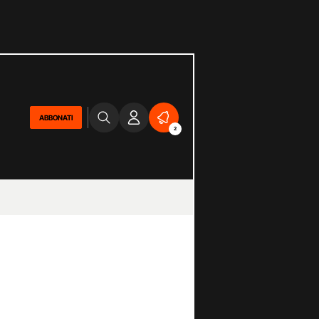
ABBONATI
2