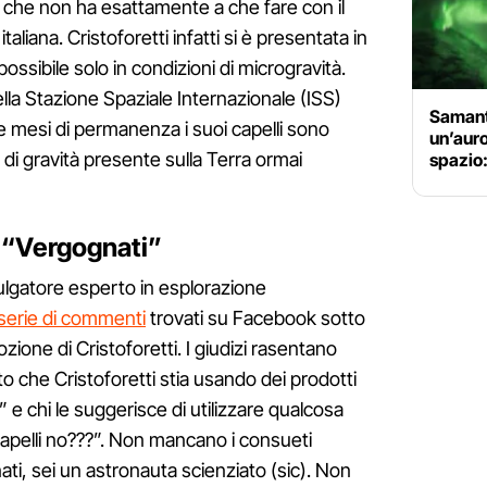
e che non ha esattamente a che fare con il
taliana. Cristoforetti infatti si è presentata in
possibile solo in condizioni di microgravità.
nella Stazione Spaziale Internazionale (ISS)
Samanth
ue mesi di permanenza i suoi capelli sono
un’auro
a di gravità presente sulla Terra ormai
spazio:
: “Vergognati”
vulgatore esperto in esplorazione
serie di commenti
trovati su Facebook sotto
ione di Cristoforetti. I giudizi rasentano
nto che Cristoforetti stia usando dei prodotti
” e chi le suggerisce di utilizzare qualcosa
 capelli no???”. Non mancano i consueti
ati, sei un astronauta scienziato (sic). Non