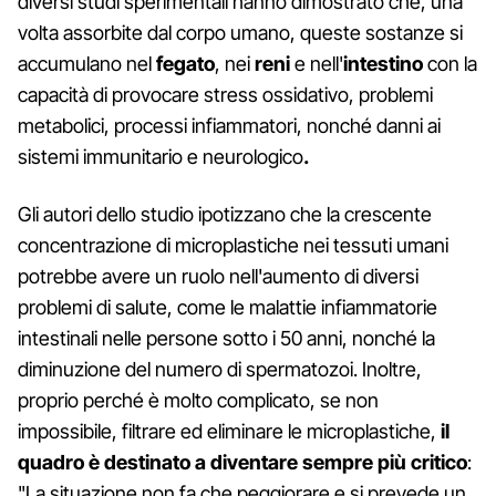
diversi studi sperimentali hanno dimostrato che, una
volta assorbite dal corpo umano, queste sostanze si
accumulano nel
fegato
, nei
reni
e nell'
intestino
con la
capacità di provocare stress ossidativo, problemi
metabolici, processi infiammatori, nonché danni ai
sistemi immunitario e neurologico
.
Gli autori dello studio ipotizzano che la crescente
concentrazione di microplastiche nei tessuti umani
potrebbe avere un ruolo nell'aumento di diversi
problemi di salute, come le malattie infiammatorie
intestinali nelle persone sotto i 50 anni, nonché la
diminuzione del numero di spermatozoi. Inoltre,
proprio perché è molto complicato, se non
impossibile, filtrare ed eliminare le microplastiche,
il
quadro è destinato a diventare sempre più critico
:
"La situazione non fa che peggiorare e si prevede un