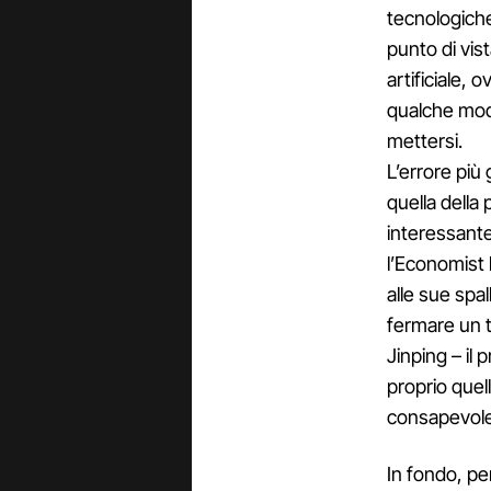
tecnologiche 
punto di vist
artificiale, 
qualche modo
mettersi.
L’errore più
quella della
interessante
l’Economist 
alle sue spa
fermare un 
Jinping – il
proprio quel
consapevole
In fondo, p