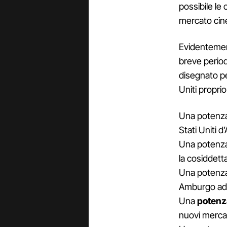
possibile le 
mercato cine
Evidentement
breve period
disegnato pe
Uniti proprio
Una potenza 
Stati Uniti d
Una potenza
la cosiddett
Una potenza 
Amburgo ad A
Una
potenza
nuovi mercati