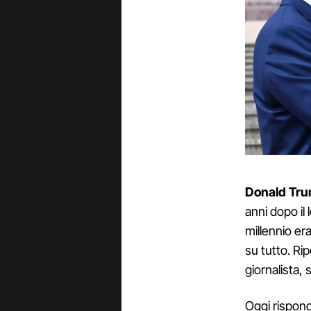
Donald Tru
anni dopo il
millennio er
su tutto. Rip
giornalista, 
Oggi rispond