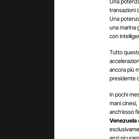
Una potenza 
transazioni c
Una potenza 
una marina g
con intelligen
Tutto questo
accelerazio
ancora più 
presidente de
In pochi mes
mani cinesi, 
anch’esso fi
Venezuela
esclusivamen
anzi sicura