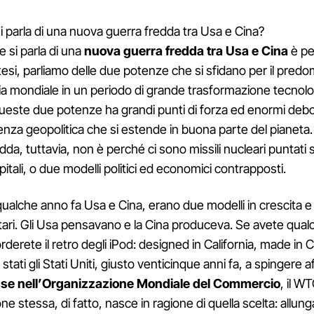
 parla di una nuova guerra fredda tra Usa e Cina?
e si parla di una
nuova guerra fredda tra Usa e Cina
è pe
esi, parliamo delle due potenze che si sfidano per il predo
a mondiale in un periodo di grande trasformazione tecnolo
ueste due potenze ha grandi punti di forza ed enormi deb
uenza geopolitica che si estende in buona parte del pianeta. 
dda, tuttavia, non è perché ci sono missili nucleari puntati s
pitali, o due modelli politici ed economici contrapposti.
 qualche anno fa Usa e Cina, erano due modelli in crescita e
ri. Gli Usa pensavano e la Cina produceva. Se avete qualc
corderete il retro degli iPod: designed in California, made in 
stati gli Stati Uniti, giusto venticinque anni fa, a spingere a
sse nell’Organizzazione Mondiale del Commercio
, il W
ne stessa, di fatto, nasce in ragione di quella scelta: allunga