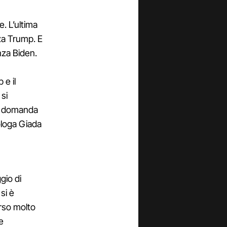
e. L’ultima
za Trump. E
nza Biden.
e il
 si
ta domanda
ologa Giada
gio di
si è
orso molto
e