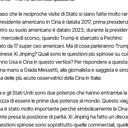
so che le reciproche visite di Stato si siano fatte molto rar
 presidente americano in Cina è datata 2017, prima presiden
ontro su suolo americano è datato 2023, durante la preside
 a mercoledì scorso, quando Trump è sbarcato a Pechino
o da 17 super ceo americani. Ma di cosa parleranno Trump 
inese Xi Jinping? Quali sono le questioni più spinose su cui
nno Usa e Cina in questo vertice? Per rispondere a ques
na mano a Giada Messetti, alla giornalista e saggista e sin
 delle più acute osservatrici della Cina in Italia:
a e gli Stati Uniti sono due potenze che hanno entrambe la
zza di essere le prime due potenze al mondo. Questo viag
a è stato molto importante perché simbolicamente la Cina 
nte presa la posizione di parità. Xi Jinping ha fatto un disc
uestioni spinose sono soprattutto quelle commerciali, quell