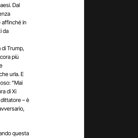
aesi. Dal
genza
e affinché in
i da
a di Trump,
cora più
he
che urla. E
toso: “Mai
a di Xi
dittatore – è
avversario,
tando questa