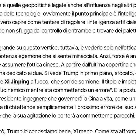
e quelle geopolitiche legate anche all'influenza negli altri p
a delle tecnologie, ovviamente il punto principale è l'intelli
ovvero capire come tentare di regolare l'intelligenza artificial
 non sfugga dal controllo di entrambe e trovare dei palett
 grande su questo vertice, tuttavia, è vederlo solo nell’ottic
 potenza egemone che si sente minacciata. Anzi, forse è an
 assumere l’ottica cinese. A partire dall’ultima copertina c
ha dedicato ai due. Si vede Trump in primo piano, sfocato, 
lle
Xi Jinping
a fuoco, che sorride sornione. Il titolo è impie
tuo nemico mentre sta commettendo un errore”. E la postur
 presidente ingegnere che governerà la Cina a vita, come un 
la di chi attende semplicemente il prossimo errore del suo 
 che la sua agitazione lo porterà a commetterne parecchi.
erò, Trump lo conosciamo bene, Xi meno. Come sta affron