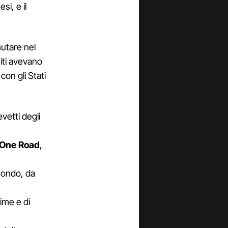
si, e il
utare nel
niti avevano
on gli Stati
vetti degli
 One Road
,
mondo, da
ime e di