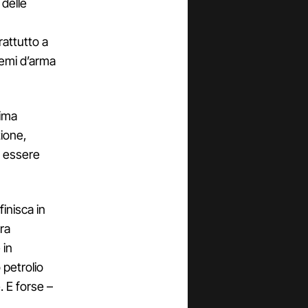
 delle
rattutto a
temi d’arma
rima
ione,
a essere
finisca in
ra
 in
petrolio
. E forse –