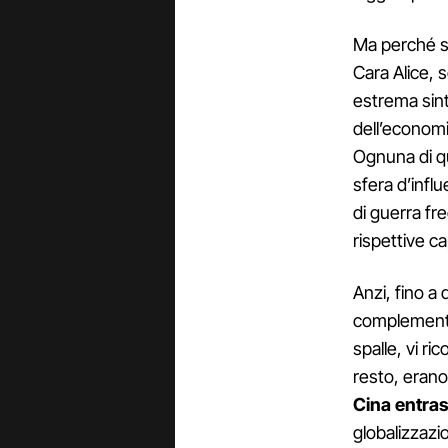
Ma perché si
Cara Alice, s
estrema sint
dell’economi
Ognuna di q
sfera d’infl
di guerra fre
rispettive ca
Anzi, fino a
complementa
spalle, vi ri
resto, erano 
Cina entra
globalizzazio