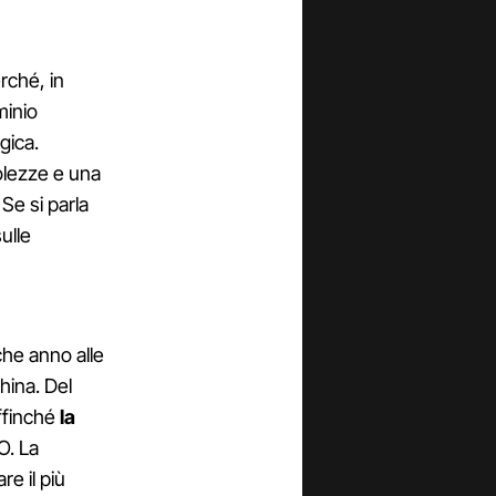
rché, in
minio
gica.
olezze e una
Se si parla
ulle
he anno alle
China. Del
ffinché
la
TO. La
re il più