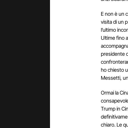
E non è un ca
visita di un
l’ultimo inc
Ultime fino
accompagnat
presidente c
confrontera
ho chiesto u
Messetti, una
Ormai la Cin
consapevole
Trump in Cin
definitivame
chiaro. Le q