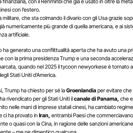
finanziaria, con il Renminbi che già è usato in oltre la metà
inesi con l’estero.
militare, che sta colmando il divario con gli Usa grazie sop
ià numericamente più grande di quella americana, e ai sis
za artificiale.
 ha generato una conflittualità aperta che ha avuto una p
ne con la prima presidenza Trump e una seconda acceleraz
marcata, quando nel 2025 il tycoon newyorkese è tornato 
gli Stati Uniti d’America.
i, Trump ha chiesto per sé la
Groenlandia
per evitare che 
ha rivendicato per gli Stati Uniti il
canale di Panama,
che e
nito nelle mani di imprese statali cinesi, ha cambiato regime
e ci ha provato in
Iran,
entrambi Paesi che commerciavano 
te o quasi con la Cina, in ragione delle sanzioni americane
mente – me ne dimentico qualcuna.