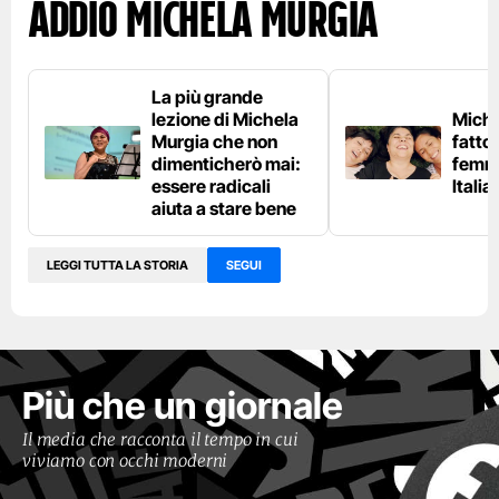
Addio Michela Murgia
La più grande
lezione di Michela
Miche
Murgia che non
fatto 
dimenticherò mai:
femmi
essere radicali
Italia
aiuta a stare bene
LEGGI TUTTA LA STORIA
SEGUI
Più che un giornale
Il media che racconta il tempo in cui
viviamo con occhi moderni