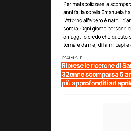
Per metabolizzare la scompars
anni fa, la sorella Emanuela ha
"Attorno all'albero è nato il gi
sorella. Ogni giorno persone da
omaggi. Io credo che questo si
tornare da me, di farmi capire
LEGGI ANCHE
Riprese le ricerche di Sar
32enne scomparsa 5 an
più approfonditi ad apri