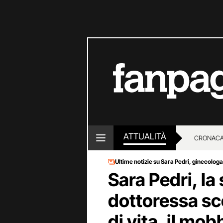
ATTUALITÀ
CRONACA
Ultime notizie su Sara Pedri, ginecolo
LOTTO E
Sara Pedri, la 
dottoressa sc
di vita, il mo