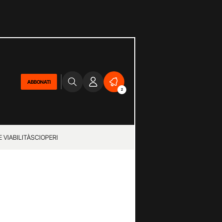
ABBONATI
2
 VIABILITÀ
SCIOPERI