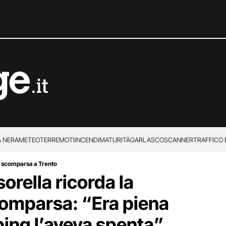
 NERA
METEO
TERREMOTI
INCENDI
MATURITÀ
GARLASCO
SCANNER
TRAFFICO E
ga scomparsa a Trento
 SUPERENALOTTO
sorella ricorda la
omparsa: “Era piena
bbing l’aveva spenta”