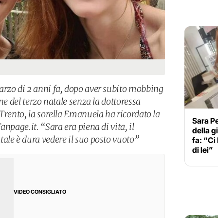
arzo di 2 anni fa, dopo aver subito mobbing
ne del terzo natale senza la dottoressa
Trento, la sorella Emanuela ha ricordato la
Sara Pe
npage.it. “Sara era piena di vita, il
della 
ale è dura vedere il suo posto vuoto”
fa: “Ci
di lei”
VIDEO CONSIGLIATO