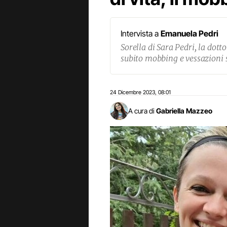
Intervista a
Emanuela Pedri
Sorella di Sara Pedri, la dot
subito mobbing e vessazioni s
24 Dicembre 2023
08:01
,
A cura di
Gabriella Mazzeo