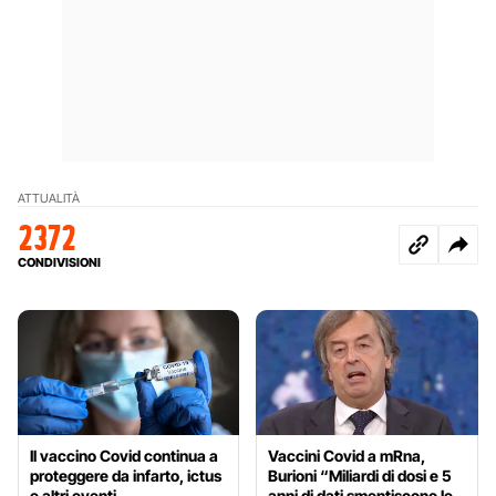
ATTUALITÀ
2372
CONDIVISIONI
Il vaccino Covid continua a
Vaccini Covid a mRna,
proteggere da infarto, ictus
Burioni “Miliardi di dosi e 5
e altri eventi
anni di dati smentiscono le