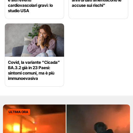
cardiovascolari gravi: lo
accuse sui rischi”
studio USA
Covid, la variante “Cicada”
BA.3.2 già in 23 Paesi:
sintomi comuni, ma è più
immunoevasiva
ULTIMA ORA