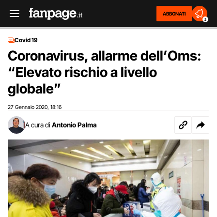
ABBONATI
2
Covid 19
Coronavirus, allarme dell’Oms:
“Elevato rischio a livello
globale”
27 Gennaio 2020
18:16
,
A cura di
Antonio Palma