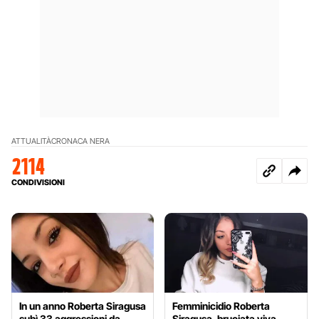
ATTUALITÀ
CRONACA NERA
2114
CONDIVISIONI
In un anno Roberta Siragusa
Femminicidio Roberta
subì 33 aggressioni da
Siragusa, bruciata viva