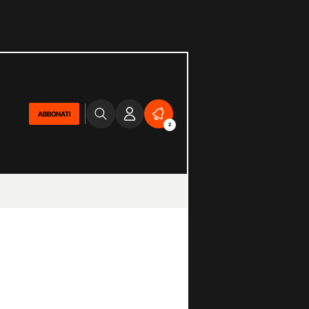
ABBONATI
2