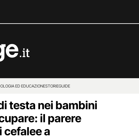
COLOGIA ED EDUCAZIONE
STORIE
GUIDE
di testa nei bambini
upare: il parere
i cefalee a