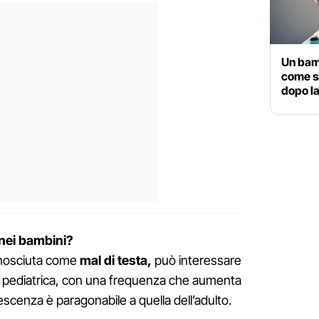
Un bamb
come si
dopo la
 nei bambini?
nosciuta come
mal di testa,
può interessare
a pediatrica, con una frequenza che aumenta
escenza è paragonabile a quella dell’adulto.