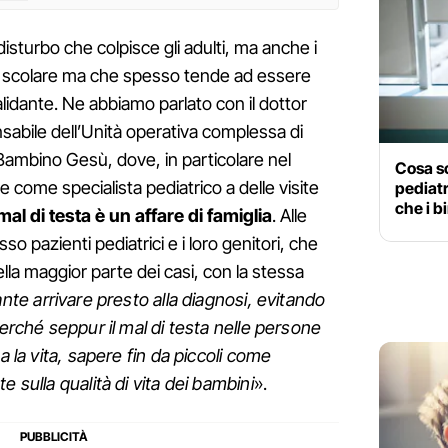
isturbo che colpisce gli adulti, ma anche i
tà scolare ma che spesso tende ad essere
lidante. Ne abbiamo parlato con il dottor
sabile dell’Unità operativa complessa di
Bambino Gesù, dove, in particolare nel
Cosa so
 come specialista pediatrico a delle visite
pediatr
che i 
 mal di testa è un affare di famiglia
. Alle
so pazienti pediatrici e i loro genitori, che
ella maggior parte dei casi, con la stessa
nte arrivare presto alla diagnosi, evitando
perché seppur il mal di testa nelle persone
a la vita, sapere fin da piccoli come
e sulla qualità di vita dei bambini
».