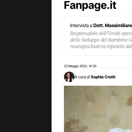
Fanpage.it
Intervista a
Dott. Massimiliano
Responsabile dell’Unità oper
dello Sviluppo del Bambino Ge
neuropsichiatria infantile de
23 Maggio 2024
14:30
,
A cura di
Sophia Crotti