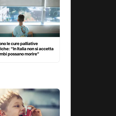
no le cure palliative
iche: “In Italia non si accetta
bimbi possano morire”