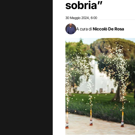
sobria”
30 Maggio 2024
6:00
,
A cura di
Niccolò De Rosa