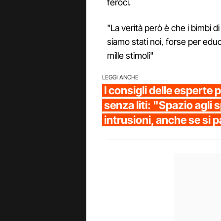
feroci.
"La verità però è che i bimbi d
siamo stati noi, forse per ed
mille stimoli"
LEGGI ANCHE
I consigli delle esperte
senza liti: "Spazio agli 
intrusioni, anche se si 