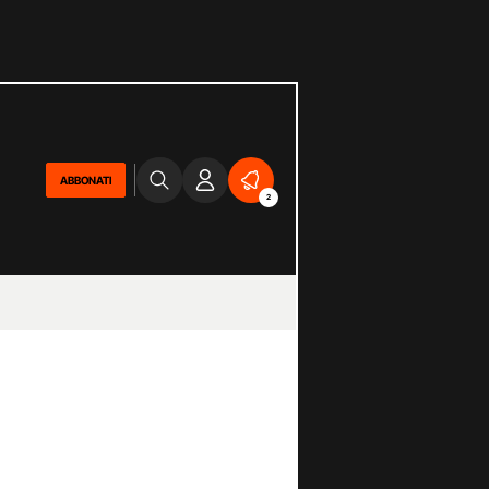
ABBONATI
2