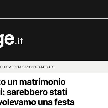
COLOGIA ED EDUCAZIONE
STORIE
GUIDE
to un matrimonio
: sarebbero stati
 volevamo una festa