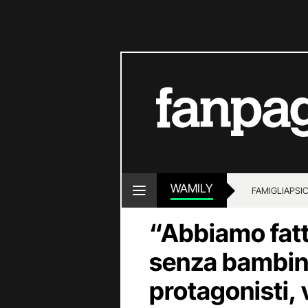
WAMILY
FAMIGLIA
PSI
“Abbiamo fat
senza bambini
protagonisti,