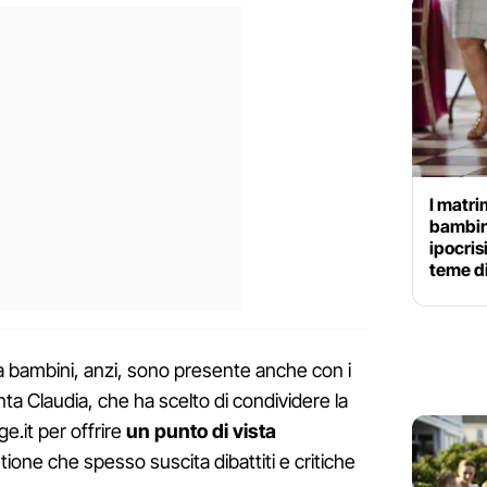
I matri
bambin
ipocris
teme di
 bambini, anzi, sono presente anche con i
ta Claudia, che ha scelto di condividere la
e.it per offrire
un punto di vista
ione che spesso suscita dibattiti e critiche