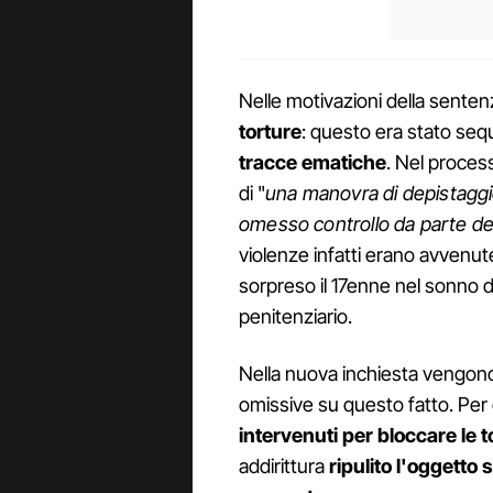
Nelle motivazioni della sente
torture
: questo era stato se
tracce ematiche
. Nel proces
di "
una manovra di depistaggio,
omesso controllo da parte degl
violenze infatti erano avvenut
sorpreso il 17enne nel sonno d
penitenziario.
Nella nuova inchiesta vengon
omissive su questo fatto. Per g
intervenuti per bloccare le 
addirittura
ripulito l'oggetto