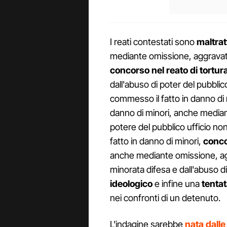
I reati contestati sono
maltrat
mediante omissione, aggravati 
concorso nel reato di tortur
dall'abuso di poter del pubblic
commesso il fatto in danno di
danno di minori, anche median
potere del pubblico ufficio no
fatto in danno di minori,
conco
anche mediante omissione, aggra
minorata difesa e dall'abuso d
ideologico
e infine una
tenta
nei confronti di un detenuto.
L'indagine sarebbe
nata dalle