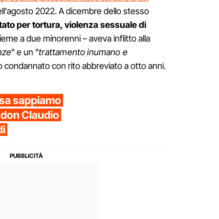
l'agosto 2022. A dicembre dello stesso
tato per tortura, violenza sessuale di
eme a due minorenni – aveva inflitto alla
enze
" e un "
trattamento inumano e
ato condannato con rito abbreviato a otto anni.
cosa sappiamo
i don Claudio
di