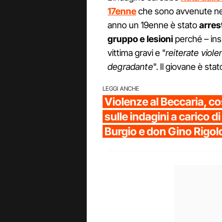
17enne
che sono avvenute nel
anno un 19enne è stato
arres
gruppo e lesioni
perché – insi
vittima gravi e "
reiterate viol
degradante
". Il giovane è st
LEGGI ANCHE
Violenze al Beccaria, 
sulle indagini a carico d
Burgio e don Gino Rigol