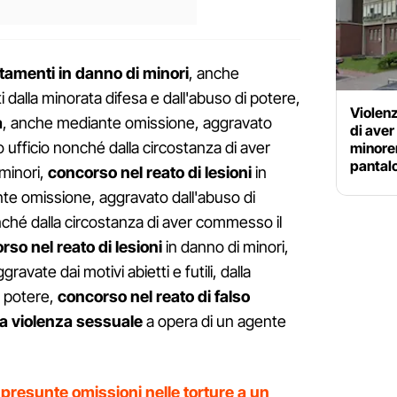
tamenti in danno di minori
, anche
dalla minorata difesa e dall'abuso di potere,
Violenz
a
, anche mediante omissione, aggravato
di aver
o ufficio nonché dalla circostanza di aver
minore
pantalo
 minori,
concorso nel reato di lesioni
in
te omissione, aggravato dall'abuso di
nché dalla circostanza di aver commesso il
rso nel reato di lesioni
in danno di minori,
vate dai motivi abietti e futili, dalla
i potere,
concorso nel reato di falso
ta violenza sessuale
a opera di un agente
 presunte omissioni nelle torture a un