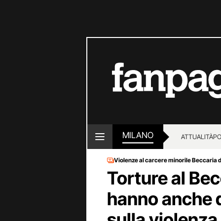
MILANO
ATTUALITÀ
PO
Violenze al carcere minorile Beccaria d
Torture al Bec
hanno anche d
sulla violenza