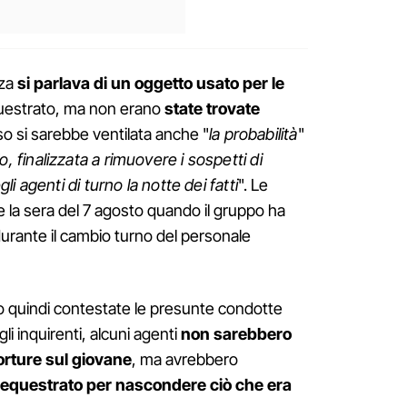
nza
si parlava di un oggetto usato per le
questrato, ma non erano
state trovate
so si sarebbe ventilata anche "
la probabilità
"
 finalizzata a rimuovere i sospetti di
i agenti di turno la notte dei fatti
". Le
e la sera del 7 agosto quando il gruppo ha
urante il cambio turno del personale
o quindi contestate le presunte condotte
li inquirenti, alcuni agenti
non sarebbero
torture sul giovane
, ma avrebbero
 sequestrato per nascondere ciò che era