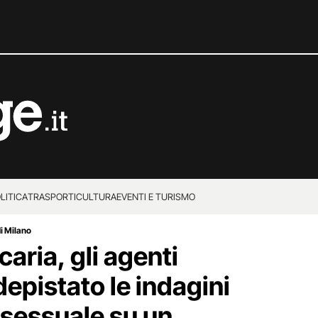
LITICA
TRASPORTI
CULTURA
EVENTI E TURISMO
i Milano
caria, gli agenti
epistato le indagini
 sessuale su un