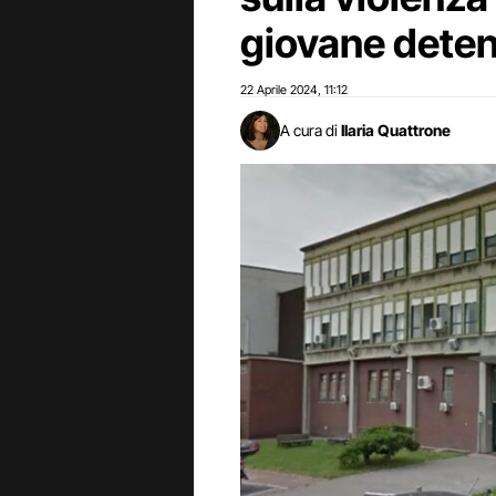
giovane dete
22 Aprile 2024
11:12
,
A cura di
Ilaria Quattrone