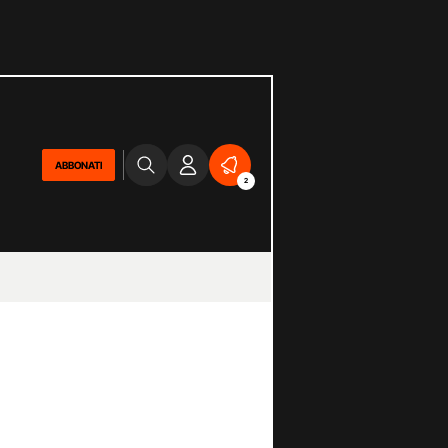
ABBONATI
2