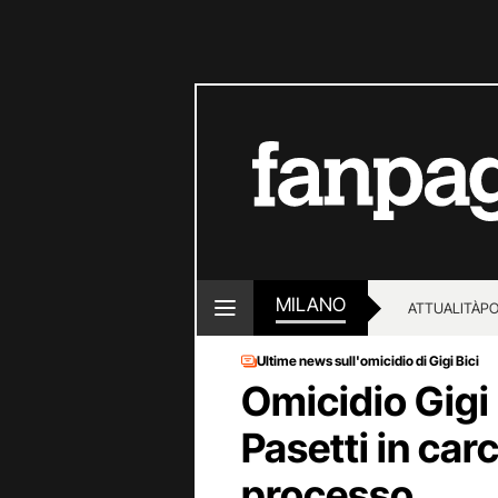
MILANO
ATTUALITÀ
PO
Ultime news sull'omicidio di Gigi Bici
Omicidio Gigi 
Pasetti in carc
processo