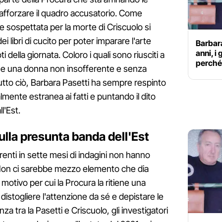
 rafforzare il quadro accusatorio. Come
ale sospettata per la morte di Criscuolo si
ei libri di cucito per poter imparare l'arte
Barbar
anni, i
 della giornata. Coloro i quali sono riusciti a
perché
ome una donna non insofferente e senza
tutto ciò, Barbara Pasetti ha sempre respinto
lmente estranea ai fatti e puntando il dito
l'Est.
lla presunta banda dell'Est
irenti in sette mesi di indagini non hanno
 Non ci sarebbe mezzo elemento che dia
, motivo per cui la Procura la ritiene una
distogliere l'attenzione da sé e depistare le
a tra la Pasetti e Criscuolo, gli investigatori