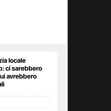
zia locale
o: ci sarebbero
 cui avrebbero
li