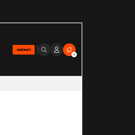
ABBONATI
2