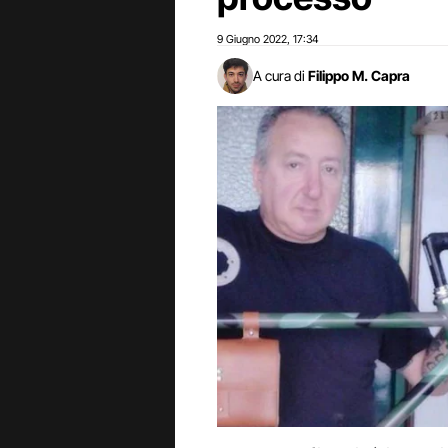
9 Giugno 2022
17:34
,
A cura di
Filippo M. Capra