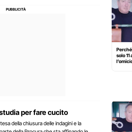
Perché
solo 11
l’omicid
studia per fare cucito
ttesa della chiusura delle indagini e la
a parte della Procura che sta affinando le