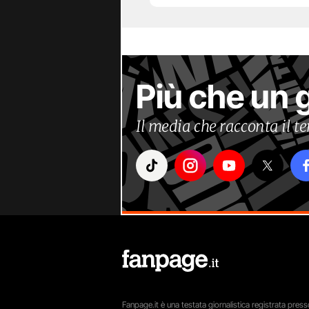
Più che un 
Il media che racconta il 
Fanpage.it è una testata giornalistica registrata presso