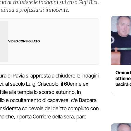
to di chiudere le indagini sul caso Gigi Bici.
ntinua a professarsi innocente.
VIDEO CONSIGLIATO
Omicidi
ra di Pavia si appresta a chiudere le indagini
ottiene
ici, al secolo Luigi Criscuolo, il 60enne ex
uscirà 
tile alla tempia lo scorso autunno. In
dio e occultamento di cadavere, c'è Barbara
onsiderata colpevole del delitto compiuto con
a che, riporta Corriere della sera, pare