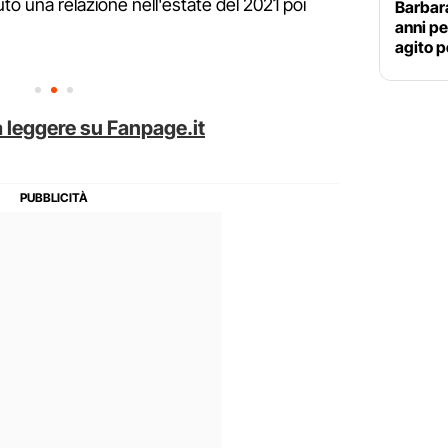
o una relazione nell'estate del 2021 poi
Barbar
anni pe
agito p
 leggere su Fanpage.it