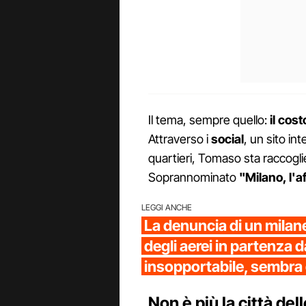
Il tema, sempre quello:
il cost
Attraverso i
social
, un sito in
quartieri, Tomaso sta raccogl
Soprannominato
"
Milano, l'af
LEGGI ANCHE
La denuncia di un milan
degli aerei in partenza d
insopportabile, sembra d
Non è più la città del