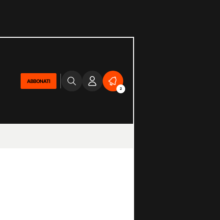
ABBONATI
2