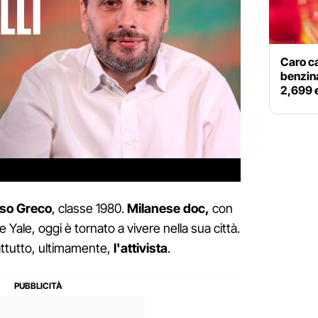
Caro ca
benzina
2,699 e
so Greco
, classe 1980.
Milanese doc,
con
e Yale, oggi è tornato a vivere nella sua città.
attutto, ultimamente,
l'attivista
.