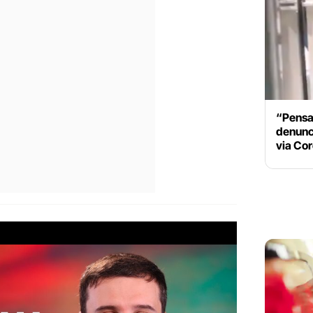
“Pensa
denunci
via Cor