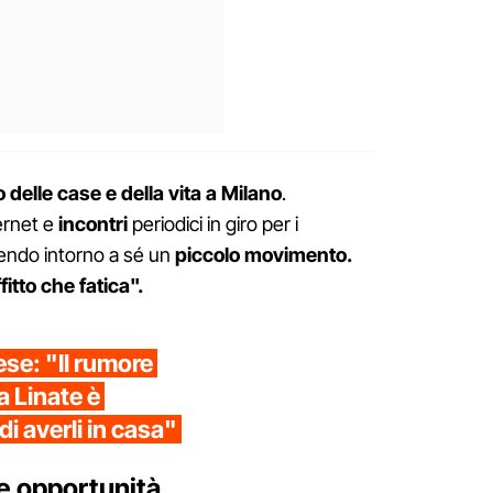
o delle case e della vita a Milano
.
ternet e
incontri
periodici in giro per i
iendo intorno a sé un
piccolo movimento.
fitto che fatica".
ese: "Il rumore
a Linate è
i averli in casa"
le opportunità