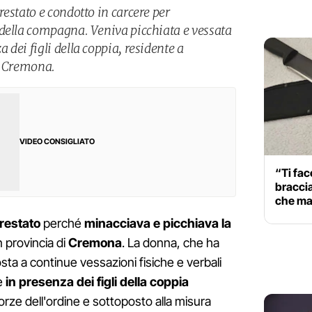
estato e condotto in carcere per
della compagna. Veniva picchiata e vessata
dei figli della coppia, residente a
i Cremona.
VIDEO CONSIGLIATO
“Ti fac
braccia
che mal
restato
perché
minacciava e picchiava la
n provincia di
Cremona
. La donna, che ha
sta a continue vessazioni fisiche e verbali
e
in presenza dei figli della coppia
forze dell'ordine e sottoposto alla misura