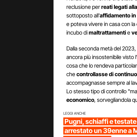
reclusione per
reati legati al
sottoposto all'
affidamento in
e poteva vivere in casa con la
incubo di
maltrattamenti
e
ve
Dalla seconda metà del 2023, l
ancora più insostenibile visto l
cosa che lo rendeva particol
che
controllasse di continuo 
accompagnasse sempre al lavor
Lo stesso tipo di controllo "ma
economico
, sorvegliandola q
LEGGI ANCHE
Pugni, schiaffi e testat
arrestato un 39enne a M