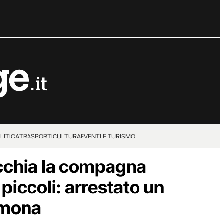
LITICA
TRASPORTI
CULTURA
EVENTI E TURISMO
icchia la compagna
i piccoli: arrestato un
emona