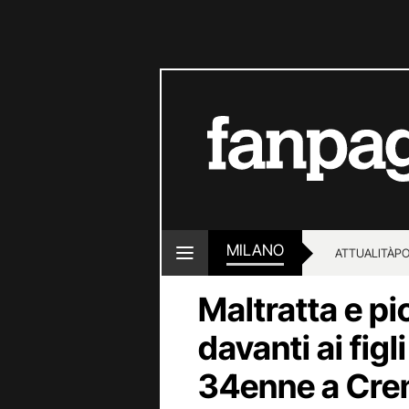
MILANO
ATTUALITÀ
PO
Maltratta e p
davanti ai figl
34enne a Cr