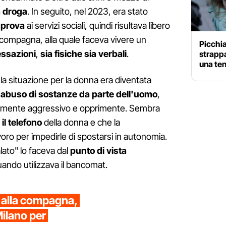
la droga
. In seguito, nel 2023, era stato
 prova
ai servizi sociali, quindi risultava libero
 compagna, alla quale faceva vivere un
Picchia
ssazioni
,
sia fisiche sia verbali
.
strappa
una ten
a situazione per la donna era diventata
'
abuso di sostanze da parte dell'uomo
,
armente aggressivo e opprimente. Sembra
il telefono
della donna e che la
o per impedirle di spostarsi in autonomia.
lato" lo faceva dal
punto di vista
uando utilizzava il bancomat.
e alla compagna,
ilano per