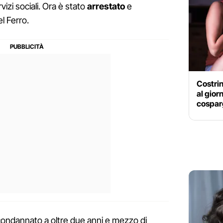
vizi sociali. Ora è stato
arrestato
e
l Ferro.
Costrin
al gior
cosparg
 condannato a oltre due anni e mezzo di