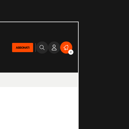
ABBONATI
2