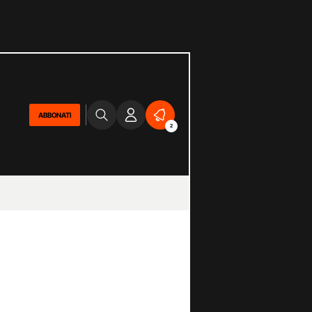
ABBONATI
2