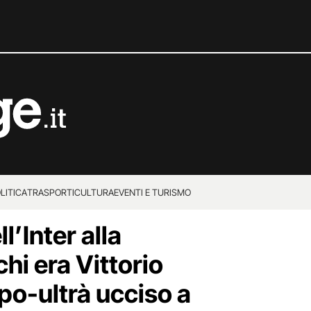
LITICA
TRASPORTI
CULTURA
EVENTI E TURISMO
l’Inter alla
hi era Vittorio
apo-ultrà ucciso a