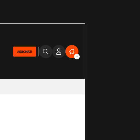
ABBONATI
2