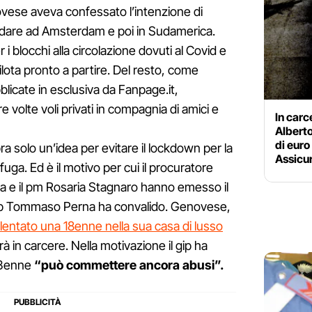
vese aveva confessato l’intenzione di
ndare ad Amsterdam e poi in Sudamerica.
i blocchi alla circolazione dovuti al Covid e
lota pronto a partire. Del resto, come
licate in esclusiva da Fanpage.it,
 volte voli privati in compagnia di amici e
In carc
Alberto
di euro
a solo un’idea per evitare il lockdown per la
Assicu
fuga. Ed è il motivo per cui il procuratore
la e il pm Rosaria Stagnaro hanno emesso il
 gip Tommaso Perna ha convalido. Genovese,
lentato una 18enne nella sua casa di lusso
rà in carcere. Nella motivazione il gip ha
43enne
“può commettere ancora abusi”.