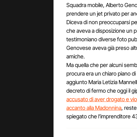
Squadra mobile, Alberto Geno
prendere un jet privato per a
Diceva di non preoccuparsi per 
che aveva a disposizione un pi
testimoniano diverse foto pubb
Genovese aveva già preso altre
amiche.
Ma quella che per alcuni sembr
procura era un chiaro piano di 
aggiunto Maria Letizia Mannel
decreto di fermo che oggi il
accusato di aver drogato e vio
accanto alla Madonnina
, reste
spiegato che l’imprenditore 