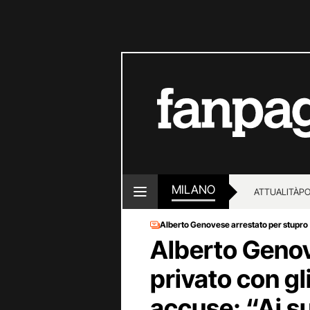
MILANO
ATTUALITÀ
PO
Alberto Genovese arrestato per stupro
Alberto Genove
privato con gl
accuse: “Ai s