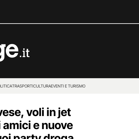
LITICA
TRASPORTI
CULTURA
EVENTI E TURISMO
se, voli in jet
i amici e nuove
uoi party droga