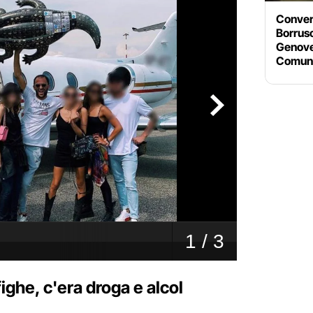
Convert
Borrus
Genoves
Comun
ighe, c'era droga e alcol