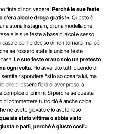
no finta di non vedere!
Perché le sue feste
o c’era alcol e droga gratis!»
. Questo è
 a una storia Instagram, di una modella che
se e le sue feste a base di alcol e sesso.
a casa e poi ho deciso di non tornarci mai più
che se fossero state le uniche feste
a casa.
Le sue feste erano solo un pretesto
na ogni volta.
Ho avvertito tutti dicendo di
entita rispondere “sì lo so cosa fa lui, ma
o dire di essere fiera di aver preso la
e complice di crimini. Sì perché se questa
o di commettere tutto ciò è anche colpa
che ne avete giovato e lo avete reso
ue sia stato vittima o abbia visto
iusta e parli, perché è giusto così!
».