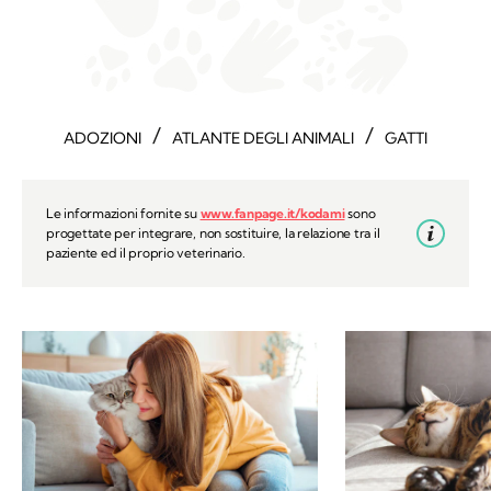
/
/
ADOZIONI
ATLANTE DEGLI ANIMALI
GATTI
Le informazioni fornite su
www.fanpage.it/kodami
sono
progettate per integrare, non sostituire, la relazione tra il
paziente ed il proprio veterinario.