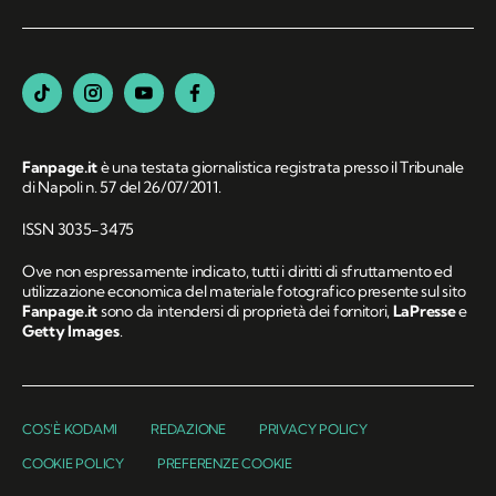
Fanpage.it
è una testata giornalistica registrata presso il Tribunale
di Napoli n. 57 del 26/07/2011.
ISSN 3035-3475
Ove non espressamente indicato, tutti i diritti di sfruttamento ed
utilizzazione economica del materiale fotografico presente sul sito
Fanpage.it
sono da intendersi di proprietà dei fornitori,
LaPresse
e
Getty Images
.
COS'È KODAMI
REDAZIONE
PRIVACY POLICY
COOKIE POLICY
PREFERENZE COOKIE