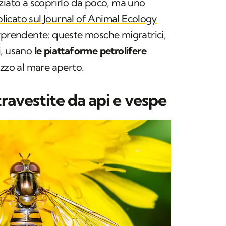
ziato a scoprirlo da poco, ma uno
licato sul
Journal of Animal Ecology
orprendente: queste mosche migratrici,
i, usano
le piattaforme petrolifere
ezzo al mare aperto.
 travestite da api e vespe