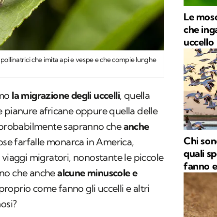
Le mosc
che ing
uccello
mpollinatrici che imita api e vespe e che compie lunghe
amo
la migrazione degli uccelli
, quella
 pianure africane oppure quella delle
i probabilmente sapranno che
anche
Chi sono
ose farfalle monarca in America,
quali s
 viaggi migratori, nonostante le piccole
fanno 
nno che anche
alcune minuscole e
oprio come fanno gli uccelli e altri
mosi?