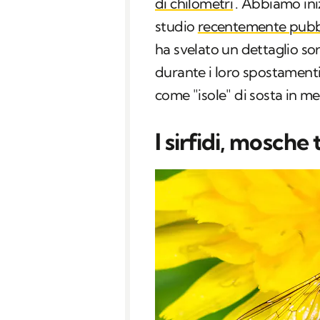
di chilometri
. Abbiamo ini
studio
recentemente pubb
ha svelato un dettaglio s
durante i loro spostament
come "isole" di sosta in m
I sirfidi, mosche