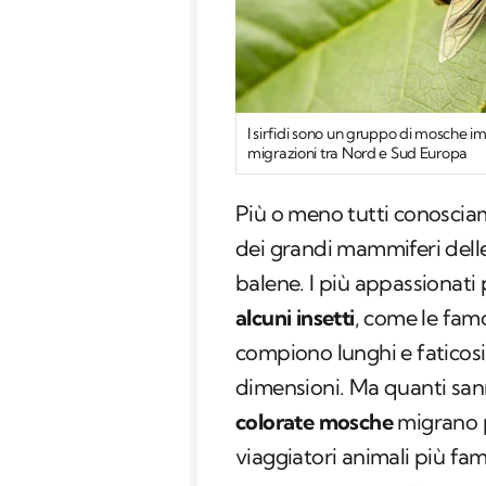
I sirfidi sono un gruppo di mosche i
migrazioni tra Nord e Sud Europa
Più o meno tutti conosci
dei grandi mammiferi delle
balene. I più appassionat
alcuni insetti
, come le fam
compiono lunghi e faticosi
dimensioni. Ma quanti sa
colorate mosche
migrano pr
viaggiatori animali più fa