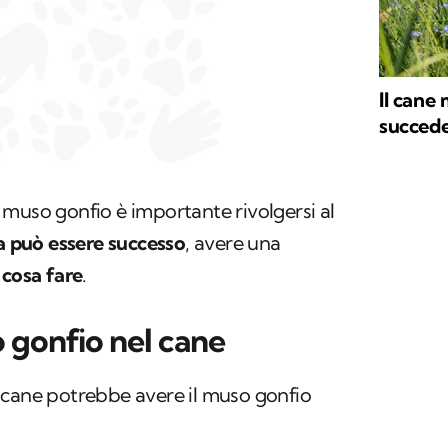
Il cane
succede
il muso gonfio è importante rivolgersi al
a può essere successo
, avere una
e
cosa fare
.
 gonfio nel cane
 il cane potrebbe avere il muso gonfio