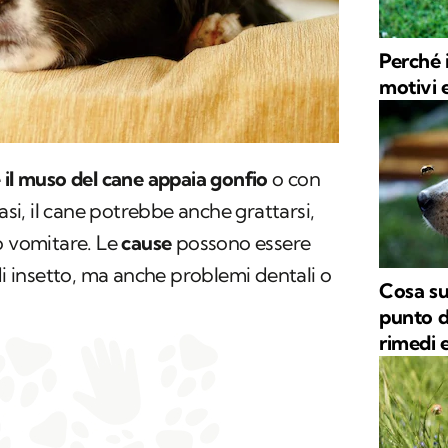
Perché i
motivi e
e
il muso del cane appaia gonfio
o con
casi, il cane potrebbe anche grattarsi,
o vomitare. Le
cause
possono essere
di insetto, ma anche problemi dentali o
Cosa su
punto d
rimedi e