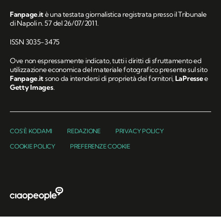
Fanpage.it
è una testata giornalistica registrata presso il Tribunale
di Napoli n. 57 del 26/07/2011.
ISSN 3035-3475
Ove non espressamente indicato, tutti i diritti di sfruttamento ed
utilizzazione economica del materiale fotografico presente sul sito
Fanpage.it
sono da intendersi di proprietà dei fornitori,
LaPresse
e
Getty Images
.
COS'È KODAMI
REDAZIONE
PRIVACY POLICY
COOKIE POLICY
PREFERENZE COOKIE