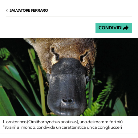
di
SALVATORE FERRARO
CONDIVIDI
L'ornitorinco (
Ornithorhynchus anatinus
), uno dei mammiferi più
"strani" al mondo, condivide un caratteristica unica con gli uccelli