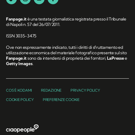
Fanpage.it
è una testata giornalistica registrata presso il Tribunale
di Napoli n. 57 del 26/07/2011.
ISSN 3035-3475
Ove non espressamente indicato, tutti i diritti di sfruttamento ed
utilizzazione economica del materiale fotografico presente sul sito
Fanpage.it
sono da intendersi di proprietà dei fornitori,
LaPresse
e
Getty Images
.
COS'È KODAMI
REDAZIONE
PRIVACY POLICY
COOKIE POLICY
PREFERENZE COOKIE