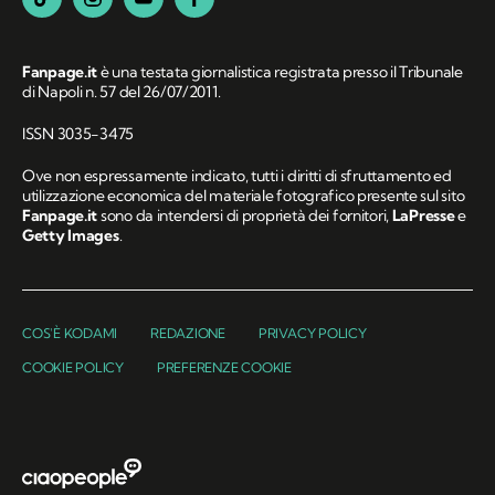
Fanpage.it
è una testata giornalistica registrata presso il Tribunale
di Napoli n. 57 del 26/07/2011.
ISSN 3035-3475
Ove non espressamente indicato, tutti i diritti di sfruttamento ed
utilizzazione economica del materiale fotografico presente sul sito
Fanpage.it
sono da intendersi di proprietà dei fornitori,
LaPresse
e
Getty Images
.
COS'È KODAMI
REDAZIONE
PRIVACY POLICY
COOKIE POLICY
PREFERENZE COOKIE